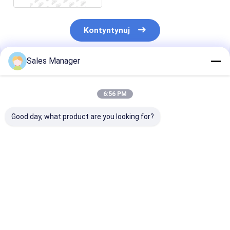
Kontyntynuj
Sales Manager
Polecane Produkty
6:56 PM
Good day, what product are you looking for?
6BD1 Pokrywa
9-11281802-1
Aluminiowe po
chłodnicy oleju
Okładka chłodnicy
chłodnicy olej
silnika Diesla 5-
oleju dla silnika
EC480 2143374
11281008-0
ISUZU 6BD1 SH200
silnika Vol - vo
5112810080
EX200
Najlepsza cena
Najlepsza cena
Najlepsza 
511281-0080