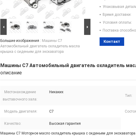
Упаковывая детал
Время доставки:
Условия оплаты:
Поставка способно
Большие изображения :
Машины C7
Контакт
Автомобильный двигатель охладитель масла
крышка с сиденьем для экскаватора
Машины C7 Автомобильный двигатель охладитель масл
описание
Местонахождение
Никаких
Тип:
выставочного зала:
Модель двигателя:
C7
Состо
Качество:
Высокая гарантия
Машины C7 Моторное масло охладитель крышка с сиденьем для экскаватора