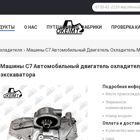
ДУКТЫ
О НАС
ПУТЕШЕСТВИЕ ФАБРИКИ
ПРОВЕРКА К
охладителя
Машины C7 Автомобильный Двигатель Охладитель М
Машины C7 Автомобильный двигатель охладител
экскаватора
Подробная инфор
Место происхожде
Фирменное
наименование:
Номер модели:
Оплата и достав
Количество мин за
Цена: