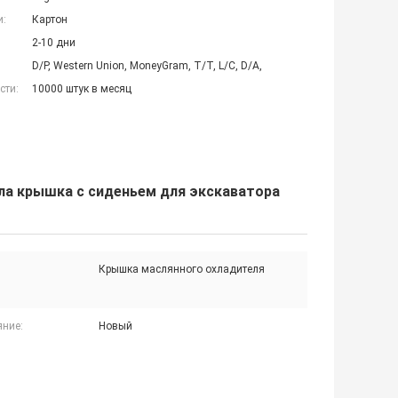
и:
Картон
2-10 дни
D/P, Western Union, MoneyGram, T/T, L/C, D/A,
сти:
10000 штук в месяц
а крышка с сиденьем для экскаватора
Крышка маслянного охладителя
яние:
Новый