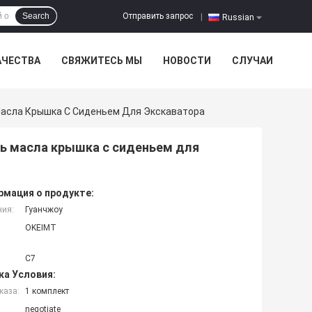
Отправить запрос
Search
|
Russian
АЧЕСТВА
СВЯЖИТЕСЬ МЫ
НОВОСТИ
СЛУЧАИ
асла Крышка С Сиденьем Для Экскаватора
ь масла крышка с сиденьем для
мация о продукте:
ния:
Гуанчжоу
OKEIMT
C7
ка Условия:
каза:
1 комплект
negotiate