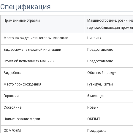
Спецификация
Применимые отрасли
Машиностроение, розничная
горнодобывающая промыш
Местонахождение выставочного зала
Никаких
Видеосюжет выездной инспекции
Предоставлено
Отчет об испытаниях машины
Предоставлено
Вид сбыта
Обычный продукт
Место происхождения
Гуандун, Китай
Гарантия
6 месяцев
Состояние
Новый
Наименование марки
OKEIMT
ODM/OEM
Поддержка