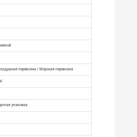
н
равкой
 Воздушная перевозка / Морская перевозка
al
ортная упаковка