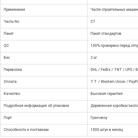
Применение
Части строительных маши
Часть No
C7
Пакет
Пакет стандартов
QC
100% проверено перед отп
Вес
2 кг
Перевозка
DHL / FedEx / TNT / UPS /
Оплата
T.T. / Western Union / PayP
Качество
Высокая гарантия
Подробная информация об упаковке
Деревянная коробка/эксп
Порт
Гуанчжоу
Способность к поставкам
1000 штук в месяц