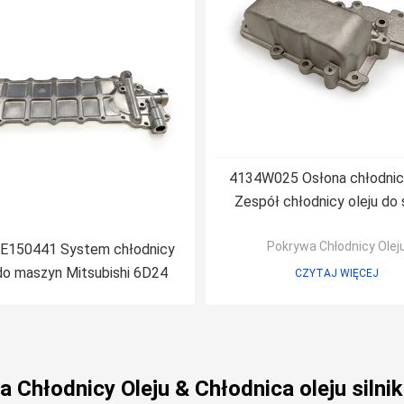
4134W025 Osłona chłodnicy
Zespół chłodnicy oleju do s
CATE C4.4
Pokrywa Chłodnicy Olej
150441 System chłodnicy
 do maszyn Mitsubishi 6D24
CZYTAJ WIĘCEJ
 Chłodnicy Oleju & Chłodnica oleju siln