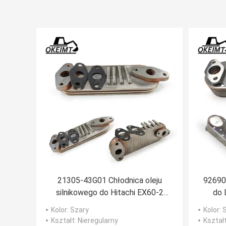
21305-43G01 Chłodnica oleju
926909
silnikowego do Hitachi EX60-2
do 
EX60-3 EX60-5
D
Kolor
: Szary
Kolor
: 
Kształt
: Nieregularny
Kształ