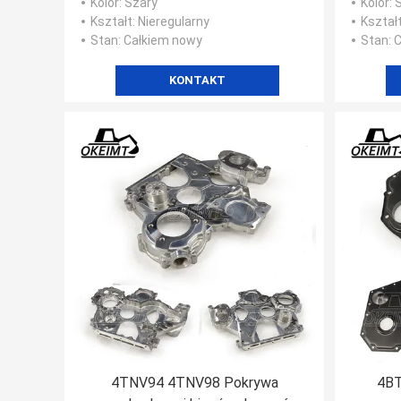
Kolor
: Szary
Kolor
: 
1006-6
Kształt
: Nieregularny
Kształ
Stan
: Całkiem nowy
Stan
: 
KONTAKT
4TNV94 4TNV98 Pokrywa
4BT