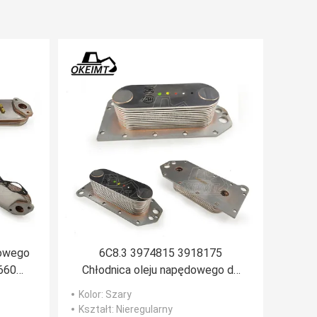
kowego
6C8.3 3974815 3918175
660
Chłodnica oleju napędowego do
 JS330
Komatsu S6D114E Cummins 6CT
Kolor
: Szary
6BT
Kształt
: Nieregularny