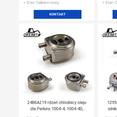
Stan
: Całkiem nowy
Stan
: 
KONTAKT
2486A219 rdzeń chłodnicy oleju
1295
dla Perkins 1004-4, 1004-40,
siln
1004-40T, 1004-42, 1004-4T,