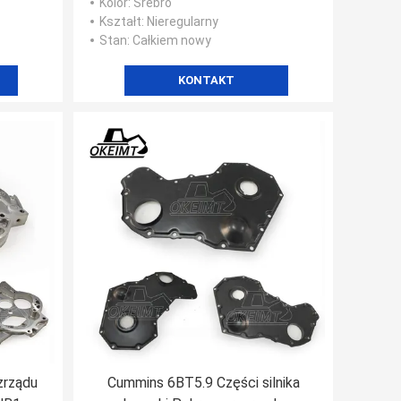
Kolor
: Srebro
Kształt
: Nieregularny
Stan
: Całkiem nowy
KONTAKT
zrządu
Cummins 6BT5.9 Części silnika