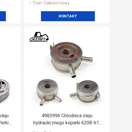
Stan
: Całkiem nowy
KONTAKT
leju
4983996 Chłodnica oleju
erkins
hydraulicznego koparki 6208-61-
iowy
5400 Do PC130-7