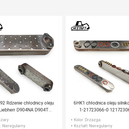
2 Rdzenie chłodnicy oleju
6HK1 chłodnica oleju silni
Liebherr D904NA D904T
1-21723066-0 1217230
904TB D914T D914TI
121723-0660 dla ZX330-3
Szary
Kolor
: Drzazga
SH300-3
t
: Nieregularny
Kształt
: Nieregularny