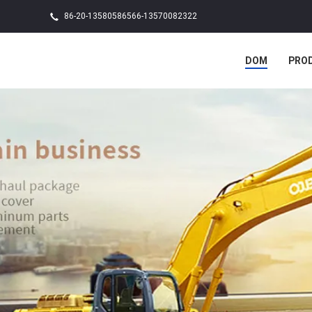
86-20-13580586566-13570082322
DOM
PRO
PRZYPADKI