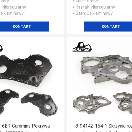
Szary
Kolor
: Srebro
t
: Nieregularny
Kształt
: Nieregularny
Całkiem nowy
Stan
: Całkiem nowy
KONTAKT
KONTAKT
 6BT Cummins Pokrywa
8-94142-154-1 Skrzynia ro