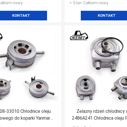
Całkiem nowy
Stan
: Całkiem nowy
KONTAKT
KONTAKT
08-33010 Chłodnice oleju
Żelazny rdzeń chłodnicy o
ikowego do koparki Yanmar
2486A241 Chłodnica oleju P
4TNV88 4D88
Aluminiowy odlew ciśnien