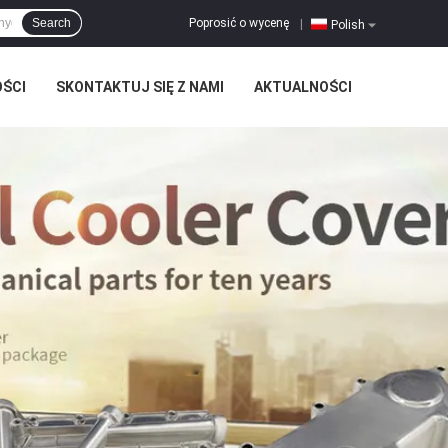
Poprosić o wycenę
Search
|
Polish
OŚCI
SKONTAKTUJ SIĘ Z NAMI
AKTUALNOŚCI