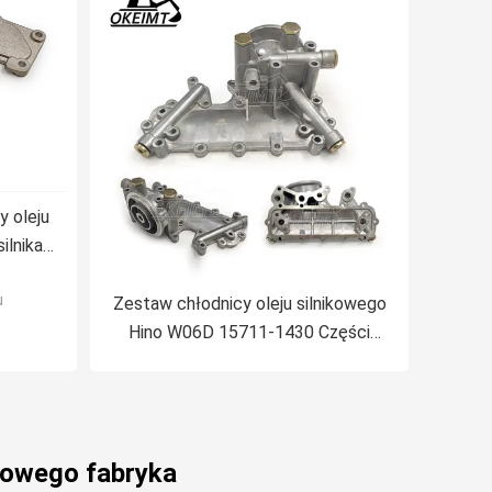
 oleju
ilnika
u
Zestaw chłodnicy oleju silnikowego
Hino W06D 15711-1430 Części
silnika Hino
ikowego fabryka