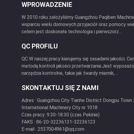
WPROWADZENIE
W 2010 roku założyliśmy Guangzhou Paqiben Machinery 
wsparciu wielu domowych przyjaciół oraz pomocy wi
celem jest doskonała technologia i pierwszorz...
QC PROFILU
QC W naszej pracy kierujemy się zasadami jakości. C
metodą kontroli jakości przetwarzania.Jest wyposaż
narzędzia kontrolne, takie jak twardy miernik, ...
SKONTAKTUJ SIĘ Z NAMI
Adres :
Guangzhou City Tianhe District Dongpu Town 3
International Machinery City nr 1018
Czas pracy:
9:30-18:30 (czas Pekinie)
FAKS :
86-20-32236131-32236123
E-mail :
2537004961@qq.com