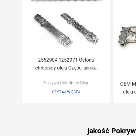
2552904 1252971 Osłona
chłodnicy oleju Części silnika
koparki do CATE 3066 E320B / C
Pokrywa Chłodnicy Oleju
OEM ME
oleju
CZYTAJ WIĘCEJ
jakość Pokrywa