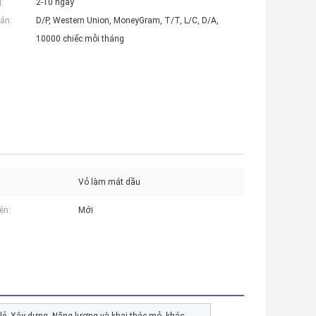
:
2-10 ngày
án:
D/P, Western Union, MoneyGram, T/T, L/C, D/A,
10000 chiếc mỗi tháng
Vỏ làm mát dầu
ện:
Mới