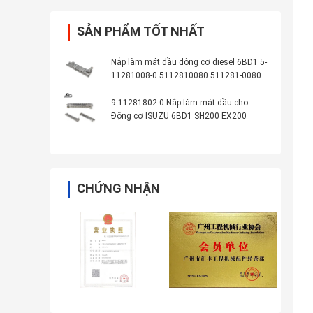
SẢN PHẨM TỐT NHẤT
Nắp làm mát dầu động cơ diesel 6BD1 5-
11281008-0 5112810080 511281-0080
9-11281802-0 Nắp làm mát dầu cho
Động cơ ISUZU 6BD1 SH200 EX200
CHỨNG NHẬN