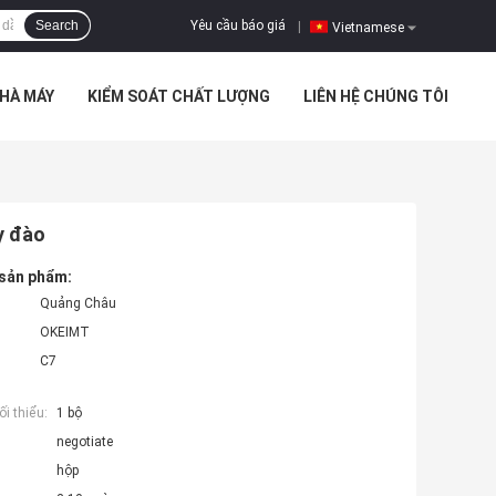
Yêu cầu báo giá
Search
|
Vietnamese
HÀ MÁY
KIỂM SOÁT CHẤT LƯỢNG
LIÊN HỆ CHÚNG TÔI
y đào
 sản phẩm:
Quảng Châu
OKEIMT
C7
i thiểu:
1 bộ
negotiate
hộp