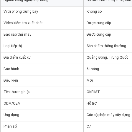
Ngành công nghiệp áp dụng
Sở sửa chữa máy móc, bán l
Vị trí phòng trưng bày
Không có
Video kiểm tra xuất phát
Được cung cấp
Báo cáo thử máy
Được cung cấp
Loại tiếp thị
Sản phẩm thông thường
Địa điểm xuất xứ
Quảng Đông, Trung Quốc
Bảo hành
6 tháng
Điều kiện
Mới
Tên thương hiệu
OKEIMT
ODM/OEM
Hỗ trợ
Ứng dụng
Các bộ phận máy xây dựng
Phần số
C7