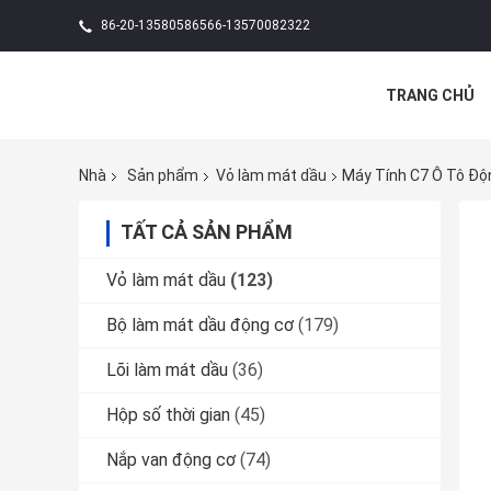
86-20-13580586566-13570082322
TRANG CHỦ
TIN TỨC
C
Nhà
Sản phẩm
Vỏ làm mát dầu
Máy Tính C7 Ô Tô Độ
TẤT CẢ SẢN PHẨM
Vỏ làm mát dầu
(123)
Bộ làm mát dầu động cơ
(179)
Lõi làm mát dầu
(36)
Hộp số thời gian
(45)
Nắp van động cơ
(74)