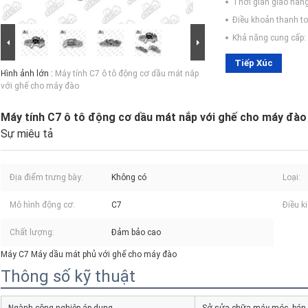
Thời gian giao hàng
Điều khoản thanh to
Khả năng cung cấp:
Tiếp Xúc
Hình ảnh lớn :
Máy tính C7 ô tô động cơ dầu mát nắp
với ghế cho máy đào
Máy tính C7 ô tô động cơ dầu mát nắp với ghế cho máy đào
Sự miêu tả
Địa điểm trưng bày:
Không có
Loại:
Mô hình động cơ:
C7
Điều ki
Chất lượng:
Đảm bảo cao
Máy C7 Máy dầu mát phủ với ghế cho máy đào
Thông số kỹ thuật