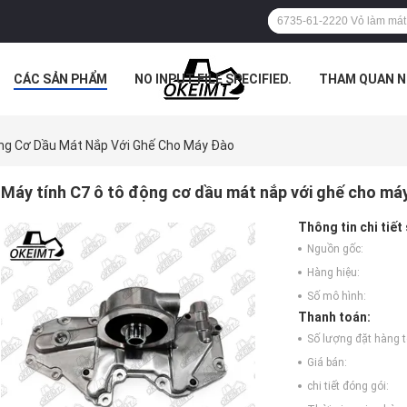
CÁC SẢN PHẨM
NO INPUT FILE SPECIFIED.
THAM QUAN N
ÁC TRƯỜNG HỢP
ng Cơ Dầu Mát Nắp Với Ghế Cho Máy Đào
Máy tính C7 ô tô động cơ dầu mát nắp với ghế cho má
Thông tin chi tiết
Nguồn gốc:
Hàng hiệu:
Số mô hình:
Thanh toán:
Số lượng đặt hàng tố
Giá bán:
chi tiết đóng gói: