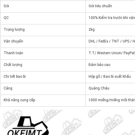
Gói
Gói tiêu chuẩn
QC
100% Kiểm tra trước khi vậ
Trọng lượng
2kg
Vận chuyển
DHL / FedEx / TNT / UPS / 
Thanh toán
T.T/ Western Union/ PayPal
Chất lượng
Đảm bảo cao
Chi tiết bao bì
Hộp gỗ / Bao bì xuất khẩu
Cảng
Quảng Châu
Khả năng cung cấp
1000 miếng/miếng mỗi thá