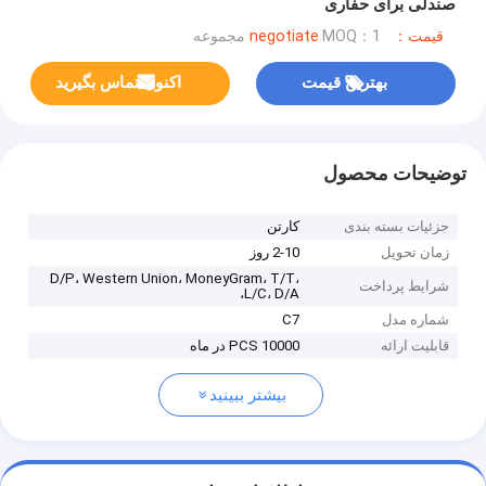
صندلی برای حفاری
قیمت：negotiate
MOQ：1 مجموعه
بهترین قیمت
اکنون تماس بگیرید
توضیحات محصول
جزئیات بسته بندی
کارتن
زمان تحویل
2-10 روز
D/P، Western Union، MoneyGram، T/T،
شرایط پرداخت
L/C، D/A،
شماره مدل
C7
قابلیت ارائه
10000 PCS در ماه
بیشتر ببینید