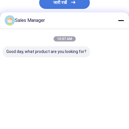
जारी रखें
Sales Manager
अनुशंसित उत्पाद
10:07 AM
Good day, what product are you looking for?
6BD1 डीजल इंजन तेल
9-11281802-1 ISUZU
एल्यूमीनियम EC48
कूलर कवर 5-
6BD1 SH200 EX200
21433744 Vol -
11281008-0
इंजन के लिए तेल कूलर कवर
इंजन के लिए तेल क
5112810080
511281-0080
सबसे अच्छी कीमत
सबसे अच्छी कीमत
सबसे अच्छी 
होम
हमारे बारे में
हमसे संपर्क करें
Desktop Site