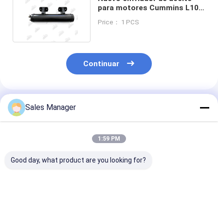
para motores Cummins L10
M11 ISM OE 3882324
Price： 1 PCS
Continuar
Productos Recomendados
Sales Manager
1:59 PM
Good day, what product are you looking for?
Motor de excavadora
Ram 3.6L
68310865AF 
D7D - 13P Core de
68310865AF Reunión
3.6L Motor Oil
enfriador de aceite
de enfriador de
Cooler Asambl