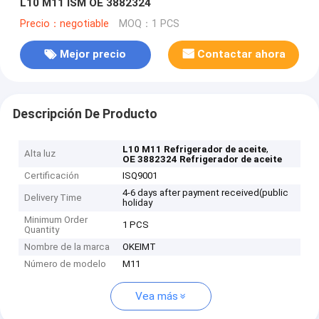
L10 M11 ISM OE 3882324
Precio：negotiable
MOQ：1 PCS
Mejor precio
Contactar ahora
Descripción De Producto
,
L10 M11 Refrigerador de aceite
Alta luz
OE 3882324 Refrigerador de aceite
Certificación
ISQ9001
4-6 days after payment received(public
Delivery Time
holiday
Minimum Order
1 PCS
Quantity
Nombre de la marca
OKEIMT
Número de modelo
M11
Vea más