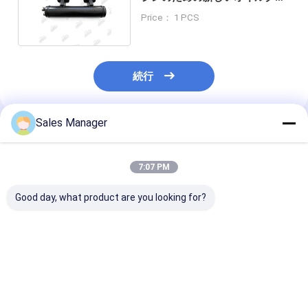
ラー OE 3882324
Price： 1 PCS
続行
Sales Manager
推薦されたプロダクト
7:07 PM
Good day, what product are you looking for?
VOLVO機械のための掘
クライスラー・ドッジ
68310865AF 
削機エンジンD7D -
エンジンのオイルクー
3.6L エンジン
13Pオイルクーラーコ
ラー組
ーラー 組み立て
ア
ジ・ジープ・ク