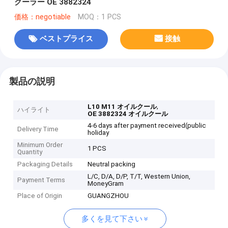
クーラー OE 3882324
価格：negotiable
MOQ：1 PCS
ベストプライス
接触
製品の説明
,
L10 M11 オイルクール
ハイライト
OE 3882324 オイルクール
4-6 days after payment received(public
Delivery Time
holiday
Minimum Order
1 PCS
Quantity
Packaging Details
Neutral packing
L/C, D/A, D/P, T/T, Western Union,
Payment Terms
MoneyGram
Place of Origin
GUANGZHOU
多くを見て下さい