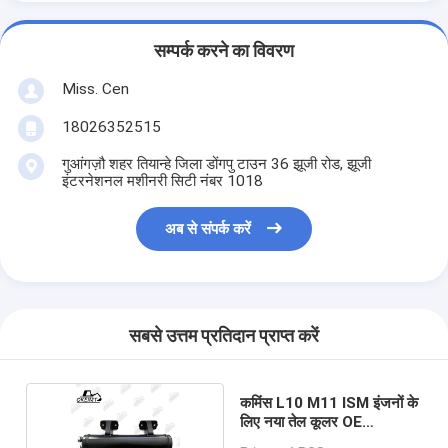
सम्पर्क करने का विवरण
Miss. Cen
18026352515
गुआंगज़ौ शहर तियान्हे जिला डोंगपु टाउन 36 झूजी रोड, झूजी
इंटरनेशनल मशीनरी सिटी नंबर 1018
अब से संपर्क करें
सबसे उत्तम प्रतिदान प्राप्त करें
कमिंस L10 M11 ISM इंजनों के
लिए नया तेल कूलर OE
3882324