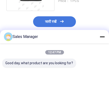
Price： 1 PCS
जारी रखें
Sales Manager
अनुशंसित उत्पाद
12:47 PM
Good day, what product are you looking for?
VOLVO मशीनरी के लिए
रॅम 3.6L 68310865AF
68310865AF रा
उत्खनन इंजन D7D - 13P
ऑयल कूलर असेंबली
इंजन तेल कूलर विध
तेल कूलर कोर
क्रिसलर डॉज इंजन के लिए
डॉज जीप क्रिसलर क
सबसे अच्छी कीमत
सबसे अच्छी कीमत
सबसे अच्छी 