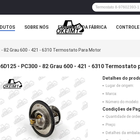
DUTOS
SOBRE NÓS
EXCURSÃO DA FÁBRICA
CONTROLE 
 - 82 Grau 600 - 421 - 6310 Termostato Para Motor
6D125 - PC300 - 82 Grau 600 - 421 - 6310 Termostato
Detalhes do prod
Lugar de origem:
Marca:
Número do modelo:
Condições de Pag
Quantidade de ord
Preço:
Detalhes da embal