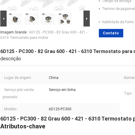
Tempo de entrega:
Termos de pagamen
Habilidade da fonte:
Imagem Grande :
6D125 - PC300 - 82 Grau 600 - 421 -
Contato
6310 Termostato para motor
6D125 - PC300 - 82 Grau 600 - 421 - 6310 Termostato para
descrição
Lugar de origem:
China
Número
Serviço pós-venda
Serviço em linha
Tipo:
prestado:
Modelo:
6D125-PC300
6D125 - PC300 - 82 Grau 600 - 421 - 6310 Termostato
Atributos-chave