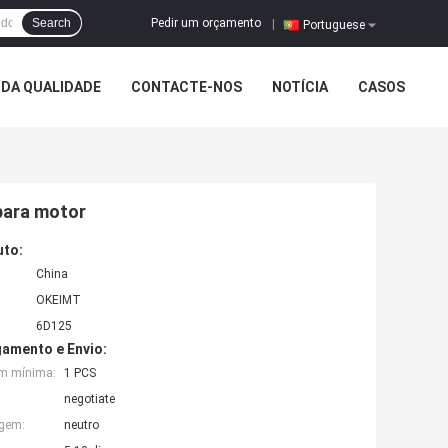
Pedir um orçamento
Search
|
Portuguese
DA QUALIDADE
CONTACTE-NOS
NOTÍCIA
CASOS
 para motor
uto:
China
OKEIMT
6D125
amento e Envio:
em mínima:
1 PCS
negotiate
agem:
neutro