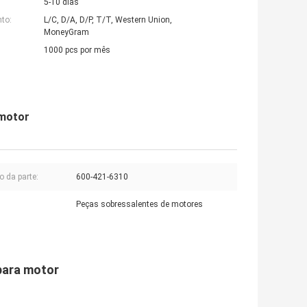
5-10 dias
to:
L/C, D/A, D/P, T/T, Western Union,
MoneyGram
1000 pcs por mês
 motor
 da parte:
600-421-6310
Peças sobressalentes de motores
 para motor