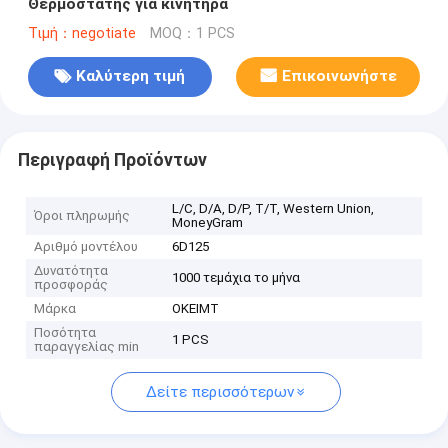
Θερμοστάτης για κινητήρα
Τιμή：negotiate
MOQ：1 PCS
Καλύτερη τιμή
Επικοινωνήστε
Περιγραφή Προϊόντων
L/C, D/A, D/P, T/T, Western Union,
Όροι πληρωμής
MoneyGram
Αριθμό μοντέλου
6D125
Δυνατότητα
1000 τεμάχια το μήνα
προσφοράς
Μάρκα
OKEIMT
Ποσότητα
1 PCS
παραγγελίας min
Δείτε περισσότερων