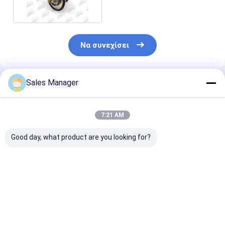
Να συνεχίσει
Sales Manager
Συνιστώμενα Προϊόντα
7:21 AM
Good day, what product are you looking for?
4133L046
4133L066
4133L058 82
Θερμοστάτης Σώμα
Συγκρότημα
βαθμούς
Ανταλλακτικά για
θερμοστάτη
Θερμοστάτη
εξορυκτήρα
κατάλληλος για
Συγκρότημα
κινητήρα Perkins
κινητήρα Perkins
Εναλλακτικό 
Καλύτερη τιμή
Καλύτερη τιμή
Καλύτερη 