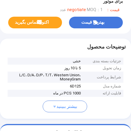
برای موتور
قیمت：negotiate
MOQ：1 عدد
بهترین قیمت
اکنون تماس بگیرید
توضیحات محصول
جزئیات بسته بندی
خنثی
زمان تحویل
5 تا 10 روز
L/C، D/A، D/P، T/T، Western Union،
شرایط پرداخت
MoneyGram
شماره مدل
6D125
قابلیت ارائه
1000 PCS در ماه
بیشتر ببینید