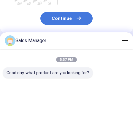
Continue
Sales Manager
Produtos Recomendados
5:57 PM
Good day, what product are you looking for?
6BD1 Combustível
9-11281802-1
Capa do arref
para motor a diesel
Cobertura do
de óleo de alu
5-11281008-0
refrigerador de óleo
EC480 214337
para o motor ISUZU
Para motor de 
6BD1 SH200 EX200
vo
Melhor preço
Melhor preço
Melhor pr