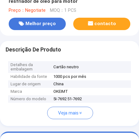
resfriador de óleo para motor
Preço：Negotiate
MOQ：1 PCS
Melhor preço
contacto
Descrição De Produto
Detalhes da
Cartão neutro
embalagem
Habilidade da fonte
1000 pcs por mês
Lugar de origem
China
Marca
OKEIMT
Número do modelo
5I-7692 51-7692
Veja mais