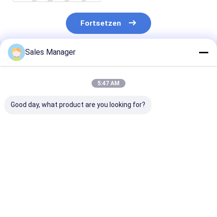
Fortsetzen
Sales Manager
Empfohlene Produkte
5:47 AM
Good day, what product are you looking for?
6BD1
9-11281802-1
Aluminium EC
Dieselmotorölkühlschutzdeckel
Ölkühlschutz für
21433744
5-11281008-0
ISUZU 6BD1 SH200
Ölkühlschutz f
5112810080
EX200 Motor
- vo-Motor
511281-0080
Bestpreis
Bestpreis
Bestprei