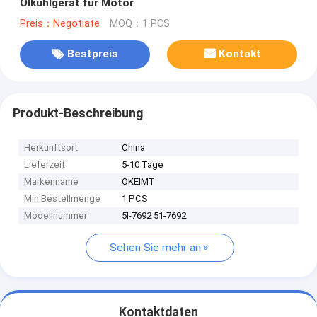
Ölkühlgerät für Motor
Preis：Negotiate
MOQ：1 PCS
Bestpreis
Kontakt
Produkt-Beschreibung
Herkunftsort
China
Lieferzeit
5-10 Tage
Markenname
OKEIMT
Min Bestellmenge
1 PCS
Modellnummer
5I-7692 51-7692
Sehen Sie mehr an
Kontaktdaten