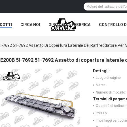
DOTTI
CIRCA NOI
GIRO DELLA FABBRICA
CONTROLLO DI
I-7692 51-7692 Assetto Di Copertura Laterale Del Raffreddatore Per 
E200B 5I-7692 51-7692 Assetto di copertura laterale 
Dettagli:
Luogo di origine:
Marca:
Numero di modello:
Termini di pagame
Quantità di ordine 
Prezzo:
Imballaggi particolar