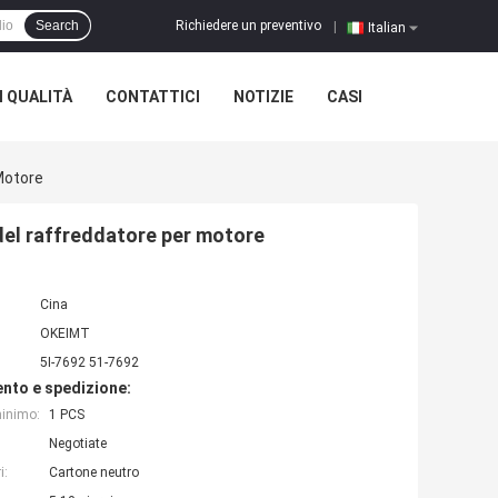
Richiedere un preventivo
Search
|
Italian
 QUALITÀ
CONTATTICI
NOTIZIE
CASI
Motore
del raffreddatore per motore
Cina
OKEIMT
5I-7692 51-7692
nto e spedizione:
minimo:
1 PCS
Negotiate
i:
Cartone neutro