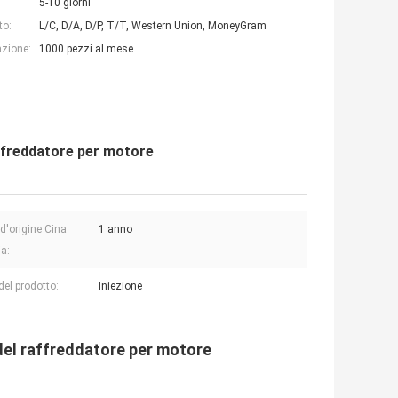
5-10 giorni
to:
L/C, D/A, D/P, T/T, Western Union, MoneyGram
azione:
1000 pezzi al mese
affreddatore per motore
d'origine Cina
1 anno
a:
el prodotto:
Iniezione
del raffreddatore per motore