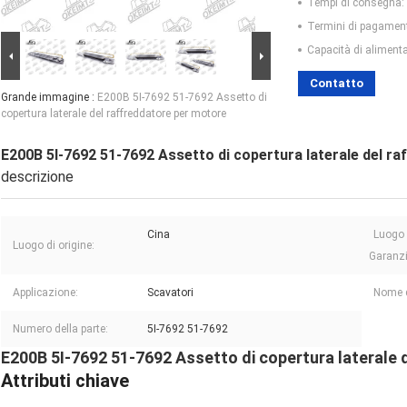
Tempi di consegna:
Termini di pagamen
Capacità di aliment
Contatto
Grande immagine :
E200B 5I-7692 51-7692 Assetto di
copertura laterale del raffreddatore per motore
E200B 5I-7692 51-7692 Assetto di copertura laterale del r
descrizione
Cina
Luogo 
Luogo di origine:
Garanzi
Applicazione:
Scavatori
Nome d
Numero della parte:
5I-7692 51-7692
E200B 5I-7692 51-7692 Assetto di copertura laterale 
Attributi chiave