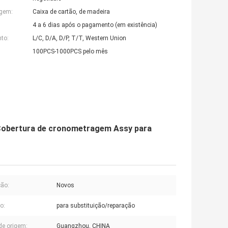
agem:
Caixa de cartão, de madeira
4 a 6 dias após o pagamento (em existência)
to:
L/C, D/A, D/P, T/T, Western Union
100PCS-1000PCS pelo mês
Cobertura de cronometragem Assy para
ão:
Novos
o:
para substituição/reparação
de origem:
Guangzhou, CHINA