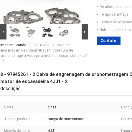
Detalhes da embal
Tempo de entrega:
Termos de pagamen
Habilidade da fonte:
Contato
Imagem Grande :
8 - 97945261 - 2 Caixa de
engrenagem de cronometragem Cobertura de
cronometragem Assy para motor de escavadeira 4JJ1
- 2
8 - 97945261 - 2 Caixa de engrenagem de cronometragem 
motor de escavadeira 4JJ1 - 2
descrição
Cores:
cinza
Condiç
Tipo de produto:
tampa do sincronismo
Objetiv
Modelo de carro:
4JJ1
Lugar 