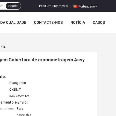
Pedir um orçamento
Search
|
Portuguese
DA QUALIDADE
CONTACTE-NOS
NOTÍCIA
CASOS
 - 2
agem Cobertura de cronometragem Assy
uto:
Guangzhou
OKEIMT
8-97945261-2
amento e Envio:
em mínima:
1pcs
negotiable