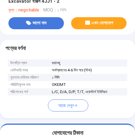
Excavator ইঞ্জিন 4JJ1 - 2
মূল্য：negotiable
MOQ：১ পিসি
ভালো দাম
এখন যোগাযোগ
পণ্যের বর্ণনা
উৎপত্তি স্থল
গুয়াংজু
ডেলিভারি সময়
অর্থপ্রদানের 4-6 দিন পরে (স্টক)
ন্যূনতম চাহিদার পরিমাণ
১ পিসি
পরিচিতিমুলক নাম
OKEIMT
পরিশোধের শর্ত
L/C, D/A, D/P, T/T, ওয়েস্টার্ন ইউনিয়ন
আরো দেখুন
যোগাযোগের ঠিকানা