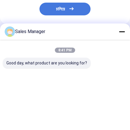
চালিয়ে
Sales Manager
প্রস্তাবিত পণ্য
8:41 PM
Good day, what product are you looking for?
4992995 টাইমিং গিয়ার
4992995 টাইমিং গিয়ার
4992995 নির্মাণ যন্ত
হাউজিং QSL ইঞ্জিনের জন্য
হাউজিং Cummins L9
যন্ত্রাংশ QSL QSC গ
সামনের কভার
QSL9 ইঞ্জিনের জন্য ডিজেল
হাউজিং কভার
ভালো দাম
ভালো দাম
ভালো দাম