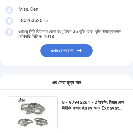
Miss. Cen
18026352515
গুয়াংজু সিটি তিয়ানহে জেলা ডংপু টাউন 36 ঝুজি রোড, ঝুজি ইন্টারন্যাশনাল
মেশিনারি সিটি নং 1018
এখন যোগাযোগ
এর সেরা মূল্য পান
8 - 97945261 - 2 টাইমিং গিয়ার কেস
টাইমিং কভার Assy জন্য Excavator
ইঞ্জিন 4JJ1 - 2