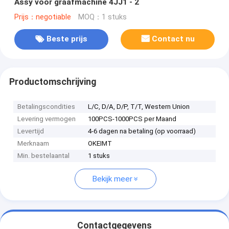
Assy voor graafmachine 4JJ1 - 2
Prijs：negotiable
MOQ：1 stuks
Beste prijs
Contact nu
Productomschrijving
Betalingscondities
L/C, D/A, D/P, T/T, Western Union
Levering vermogen
100PCS-1000PCS per Maand
Levertijd
4-6 dagen na betaling (op voorraad)
Merknaam
OKEIMT
Min. bestelaantal
1 stuks
Bekijk meer
Contactgegevens