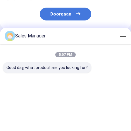
Doorgaan
Sales Manager
Geadviseerde Producten
5:07 PM
Good day, what product are you looking for?
4992995 Timing
4992995 Timing
4992995 Onde
Gear Housing Front
Gear Housing Diesel
voor bouwmac
Cover Voor QSL
Voor Cummins L9
QSL QSC
motor Cum mins
QSL9 Motor
Versnellingsba
motoren
Beste prijs
Beste prijs
Beste pri