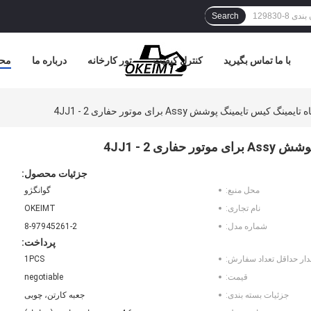
Search
با ما تماس بگیرید
کنترل کیفیت
تور کارخانه
درباره ما
مح
جزئیات محصول:
محل منبع:
گوانگژو
نام تجاری:
OKEIMT
شماره مدل:
8-97945261-2
پرداخت:
دار حداقل تعداد سفارش:
1PCS
قیمت:
negotiable
جزئیات بسته بندی:
جعبه کارتن، چوبی