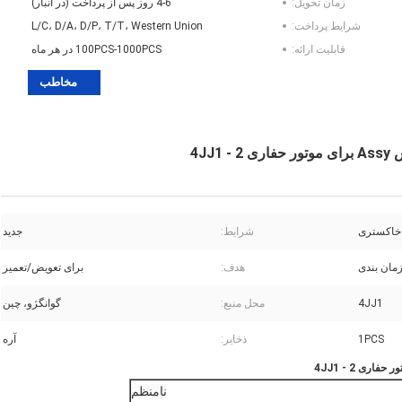
زمان تحویل:
4-6 روز پس از پرداخت (در انبار)
شرایط پرداخت:
L/C، D/A، D/P، T/T، Western Union
قابلیت ارائه:
100PCS-1000PCS در هر ماه
مخاطب
خاکستری
شرایط:
جدید
ان بندی
هدف:
برای تعویض/تعمیر
4JJ1
محل منبع:
گوانگژو، چین
1PCS
ذخایر:
آره
نامنظم