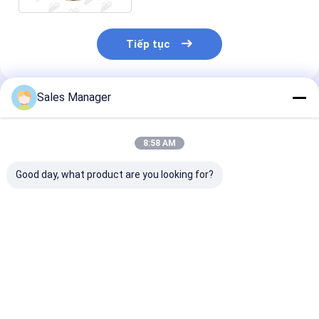
Tiếp tục
Sales Manager
Sản Phẩm Khuyến Cáo
8:58 AM
Good day, what product are you looking for?
PC200-8 6754-71-
E330D Máy bơm tay
E307D Máy bơ
7200 Máy bơm tay
cho bộ phận phụ
không bơm ch
cho bộ phận phụ
tùng động cơ máy
phận phụ tùng
tùng động cơ khoan
đào
cơ máy đào
Giá tốt nhất
Giá tốt nhất
Giá tốt n