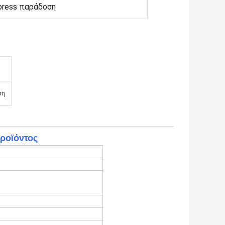
press παράδοση
ση
ροϊόντος