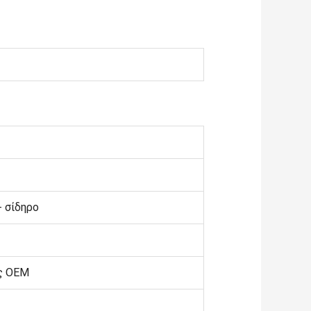
+ σίδηρο
ς OEM