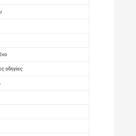
υ
ένο
ς οδηγίες
%