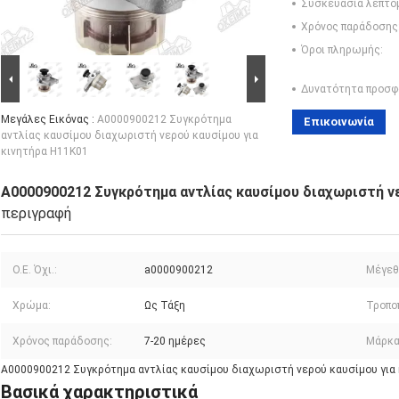
Συσκευασία λεπτο
Χρόνος παράδοσης
Όροι πληρωμής:
Δυνατότητα προσφ
Μεγάλες Εικόνας :
Α0000900212 Συγκρότημα
Επικοινωνία
αντλίας καυσίμου διαχωριστή νερού καυσίμου για
κινητήρα H11K01
Α0000900212 Συγκρότημα αντλίας καυσίμου διαχωριστή νε
περιγραφή
Ο.Ε. Όχι.:
a0000900212
Μέγεθ
Χρώμα:
Ως Τάξη
Τροπο
Χρόνος παράδοσης:
7-20 ημέρες
Μάρκα
Α0000900212 Συγκρότημα αντλίας καυσίμου διαχωριστή νερού καυσίμου για
Βασικά χαρακτηριστικά