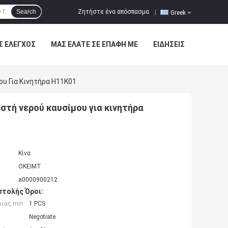
Ζητήστε ένα απόσπασμα
Search
|
Greek
Σ ΈΛΕΓΧΟΣ
ΜΑΣ ΕΛΆΤΕ ΣΕ ΕΠΑΦΉ ΜΕ
ΕΙΔΉΣΕΙΣ
υ Για Κινητήρα H11K01
στή νερού καυσίμου για κινητήρα
Κίνα
OKEIMT
a0000900212
τολής Όροι:
ίας min:
1 PCS
Negotiate