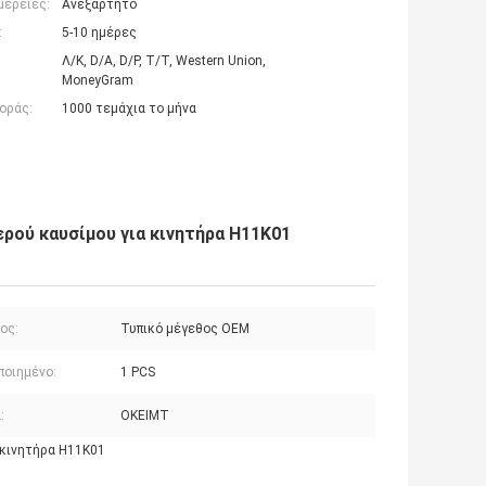
μέρειες:
Ανεξάρτητο
:
5-10 ημέρες
Λ/Κ, D/A, D/P, T/T, Western Union,
MoneyGram
οράς:
1000 τεμάχια το μήνα
ρού καυσίμου για κινητήρα H11K01
ος:
Τυπικό μέγεθος OEM
ποιημένο:
1 PCS
:
OKEIMT
 κινητήρα H11K01