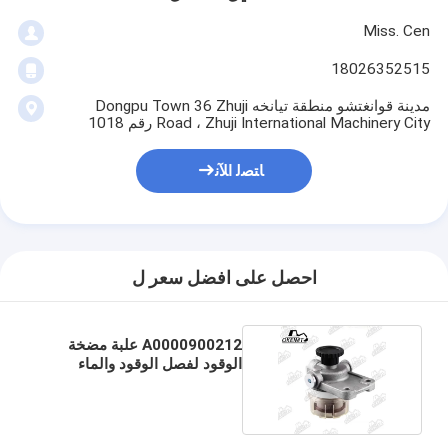
Miss. Cen
18026352515
مدينة قوانغتشو منطقة تيانخه Dongpu Town 36 Zhuji
Road ، Zhuji International Machinery City رقم 1018
ﺎﺘﺼﻟ ﺍﻶﻧ
احصل على افضل سعر ل
A0000900212 علبة مضخة
الوقود لفصل الوقود والماء
لمحرك H11K01