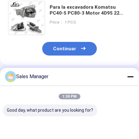
Para la excavadora Komatsu
PC40-5 PC80-3 Motor 4D95 22
dientes (12 mm de engranaje)
Price： 1 PCS
bomba de aceite 6204-51-1200
Continuar
Productos Recomendados
Sales Manager
1:39 PM
Good day, what product are you looking for?
2L de aluminio 11382
Pampa de aceite de
Bomba de acei