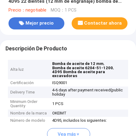
4D95 22 dientes (12 mm de engranaje) bomba de
aceite 6204-51-1200
Precio：negotiable
MOQ：1 PCS
Mejor precio
Contactar ahora
Descripción De Producto
,
Bomba de aceite de 12 mm
,
Bomba de aceite 6204-51-1200
Alta luz
4D95 Bomba de aceite para
excavadoras
Certificación
ISQ9001
4-6 days after payment received(public
Delivery Time
holiday
Minimum Order
1 PCS
Quantity
Nombre de la marca
OKEIMT
Número de modelo
4D95, incluidos los siguientes:
Vea más