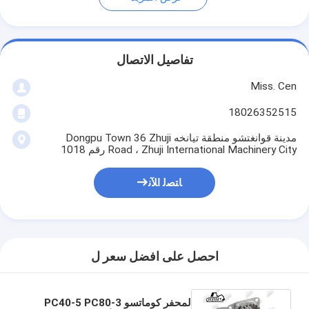
تفاصيل الاتصال
Miss. Cen
18026352515
مدينة قوانغتشو منطقة تيانخه Dongpu Town 36 Zhuji
Road ، Zhuji International Machinery City رقم 1018
ﺎﺘﺼﻟ ﺍﻶﻧ
احصل على افضل سعر ل
لمحفر كوماتسو PC40-5 PC80-3