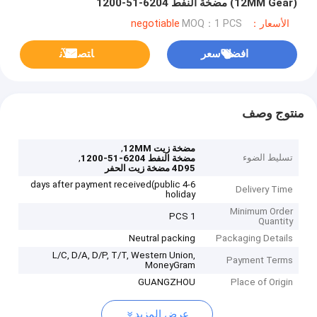
(12MM Gear) مضخة النفط 6204-51-1200
الأسعار：negotiable
MOQ：1 PCS
افضل سعر
ﺎﺘﺼﻟ ﺍﻶﻧ
منتوج وصف
,
مضخة زيت 12MM
تسليط الضوء
,
مضخة النفط 6204-51-1200
4D95 مضخة زيت الحفر
4-6 days after payment received(public
Delivery Time
holiday
Minimum Order
1 PCS
Quantity
Neutral packing
Packaging Details
L/C, D/A, D/P, T/T, Western Union,
Payment Terms
MoneyGram
GUANGZHOU
Place of Origin
عرض المزيد