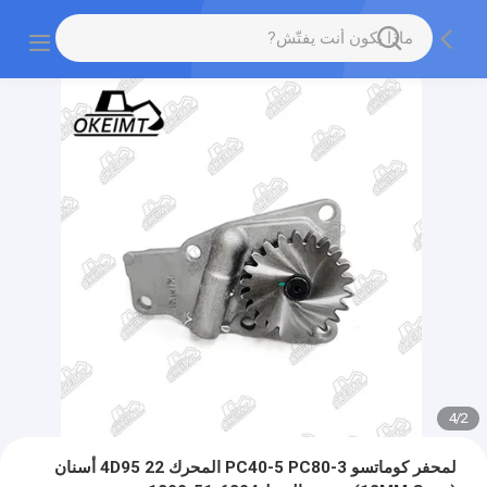
4
/
2
لمحفر كوماتسو PC40-5 PC80-3 المحرك 4D95 22 أسنان