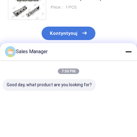
Komatsu PC60-5 PC60-6 PC60-7
Price： 1 PCS
4D95L 6204-13-5110
Kontyntynuj
Sales Manager
Polecane Produkty
7:50 PM
Good day, what product are you looking for?
PC200-8 6754-71-
E330D Maszyny
E307D Pompy 
7200 Maszyny
ręczne do
bez pompy dla
ręczne do
pompowania części
części zamien
pompowania części
zamiennych silników
silników kopar