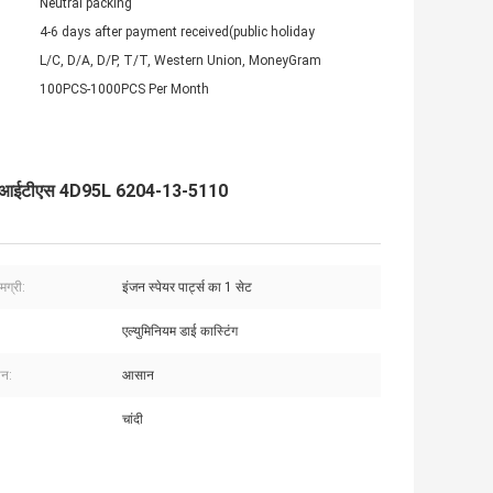
Neutral packing
4-6 days after payment received(public holiday
L/C, D/A, D/P, T/T, Western Union, MoneyGram
100PCS-1000PCS Per Month
ड एफआईटीएस 4D95L 6204-13-5110
मग्री:
इंजन स्पेयर पार्ट्स का 1 सेट
एल्युमिनियम डाई कास्टिंग
शन:
आसान
चांदी