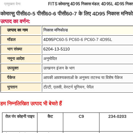
FITS कोमात्सु 4D95 निकास मंडल
4D95L 4D95 निका
प्रमुखता देना:
,
कोमात्सु पीसी60-5 पीसी60-6 पीसी60-7 के लिए 4D95 निकास म
उत्पाद का वर्णन:
उत्पाद का नाम
निकास मनिफोल्ड
मॉडल
4D95
PC60-5 PC60-6 PC60-7 4D95L
भाग संख्या
6204-13-5110
नमूना आदेश
अनुमोदित
उपयुक्त
उत्खनन इंजन के भाग
पैकेज
आपकी आवश्यकताओं के अनुरूप तटस्थ या विशेष पैकेज
भुगतान
टी/टी, एलसी, वेस्टर्न यूनियन, पेपैल
हम निम्नलिखित उत्पाद भी बेचते हैं
तेल पंप कोहनी पाइप
कैट
C9
234-0203