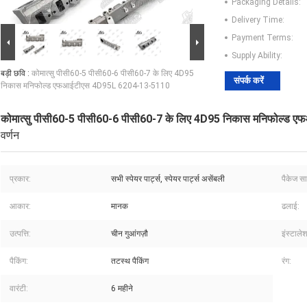
Packaging Details:
Delivery Time:
Payment Terms:
Supply Ability:
बड़ी छवि :
कोमात्सु पीसी60-5 पीसी60-6 पीसी60-7 के लिए 4D95
संपर्क करें
निकास मनिफोल्ड एफआईटीएस 4D95L 6204-13-5110
कोमात्सु पीसी60-5 पीसी60-6 पीसी60-7 के लिए 4D95 निकास मनिफोल्
वर्णन
प्रकार:
सभी स्पेयर पार्ट्स, स्पेयर पार्ट्स असेंबली
पैकेज सा
आकार:
मानक
ढलाई:
उत्पत्ति:
चीन गुआंगज़ौ
इंस्टाले
पैकिंग:
तटस्थ पैकिंग
रंग:
वारंटी:
6 महीने