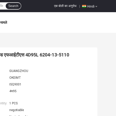
एक बोली का अनुरोध
Search
|
Hindi
मामले
िफोल्ड एफआईटीएस 4D95L 6204-13-5110
GUANGZHOU
OKEIMT
ISQ9001
4घ95
tity:
1 PCS
negotiable