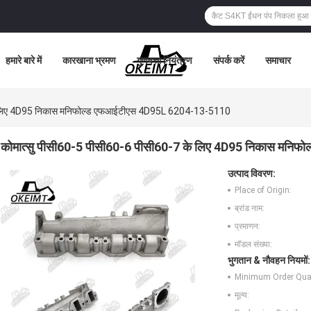
हमारे बारे में
कारखाना भ्रमण
गुणवत्ता नियंत्रण
संपर्क करें
समाचार
के लिए 4D95 निकास मनिफोल्ड एफआईटीएस 4D95L 6204-13-5110
कोमात्सु पीसी60-5 पीसी60-6 पीसी60-7 के लिए 4D95 निकास मन
उत्पाद विवरण:
Place of Origin:
ब्रांड नाम:
प्रमाणन:
मॉडल संख्या:
भुगतान & नौवहन नियमों:
Minimum Order Quan
मूल्य: