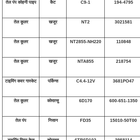
तेल पंप कोहनी पाइप
कैट
C9-1
194-4795
तेल कूलर
खजूर
NT2
3021581
तेल कूलर
खजूर
NT2855-NH220
110848
तेल कूलर
खजूर
NTA855
218754
टाइमिंग कवर गास्केट
पर्किन्स
C4.4-12V
3681PO47
तेल कूलर
कोमात्सु
6D170
600-651-1350
तेल पंप
निसान
FD35
15010-50T00