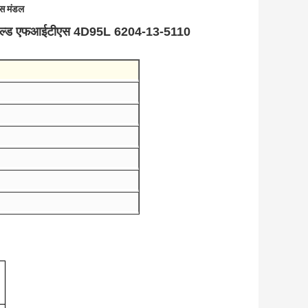
स मंडल
निफोल्ड एफआईटीएस 4D95L 6204-13-5110