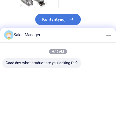
Kontyntynuj
Sales Manager
Polecane Produkty
6:46 AM
Good day, what product are you looking for?
PC200-8 6754-71-
E330D Maszyny
E307D Pompy 
7200 Maszyny
ręczne do
bez pompy dla
ręczne do
pompowania części
części zamien
pompowania części
zamiennych silników
silników kopar
zamiennych silników
koparek
Najlepsza cena
Najlepsza cena
Najlepsza 
koparek