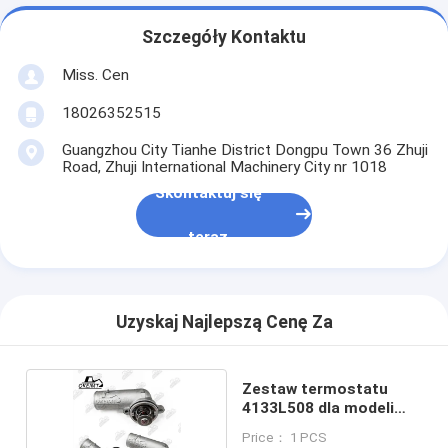
Szczegóły Kontaktu
Miss. Cen
18026352515
Guangzhou City Tianhe District Dongpu Town 36 Zhuji
Road, Zhuji International Machinery City nr 1018
Skontaktuj się
teraz
Uzyskaj Najlepszą Cenę Za
Zestaw termostatu
4133L508 dla modeli
Perkins
Price： 1 PCS