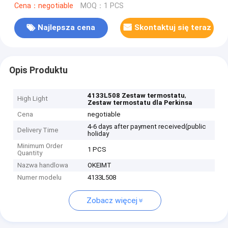
Cena：negotiable
MOQ：1 PCS
Najlepsza cena
Skontaktuj się teraz
Opis Produktu
,
4133L508 Zestaw termostatu
High Light
Zestaw termostatu dla Perkinsa
Cena
negotiable
4-6 days after payment received(public
Delivery Time
holiday
Minimum Order
1 PCS
Quantity
Nazwa handlowa
OKEIMT
Numer modelu
4133L508
Zobacz więcej