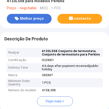
4133L508 para modelos Perkins
Preço：negotiable
MOQ：1 PCS
Melhor preço
contacto
Descrição De Produto
,
4133L508 Conjunto de termostato
Realçar
Conjunto de termostato para Perkins
Certificação
ISQ9001
4-6 days after payment received(public
Delivery Time
holiday
Marca
OKEIMT
Minimum Order
1 PCS
Quantity
Número do modelo
4133L508
Veja mais