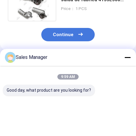
para modelos Perkins
Price： 1 PCS
Continue
Sales Manager
Produtos Recomendados
9:59 AM
Good day, what product are you looking for?
PC200-8 6754-71-
E330D Máquinas de
E307D Bomba 
7200 Máquinas de
bomba manual para
mão sem bom
bombagem manual
motores de
para peças
para partes
escavadeiras de
sobressalentes