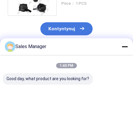
grabarz długotrwały
Price： 1 PCS
Kontyntynuj
Sales Manager
Polecane Produkty
1:40 PM
Good day, what product are you looking for?
PC200-8 6754-71-
E330D Maszyny
E307D Pompy 
7200 Maszyny
ręczne do
bez pompy dla
ręczne do
pompowania części
części zamien
pompowania części
zamiennych silników
silników kopar
zamiennych silników
koparek
Najlepsza cena
Najlepsza cena
Najlepsza 