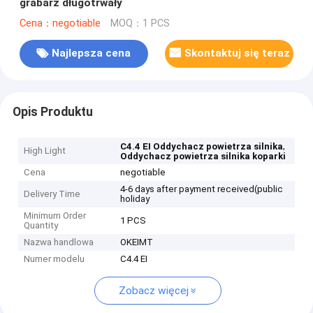
grabarz długotrwały
Cena：negotiable
MOQ：1 PCS
Najlepsza cena
Skontaktuj się teraz
Opis Produktu
,
C4.4 EI Oddychacz powietrza silnika
High Light
Oddychacz powietrza silnika koparki
Cena
negotiable
4-6 days after payment received(public
Delivery Time
holiday
Minimum Order
1 PCS
Quantity
Nazwa handlowa
OKEIMT
Numer modelu
C4.4 EI
Zobacz więcej