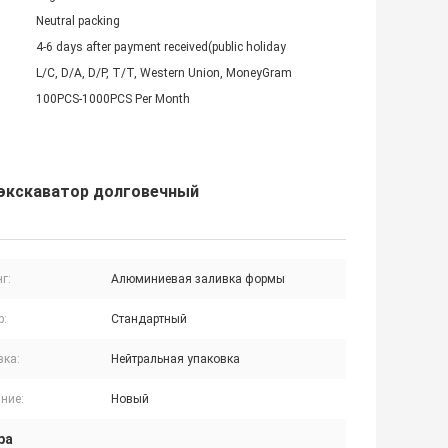
Neutral packing
4-6 days after payment received(public holiday
L/C, D/A, D/P, T/T, Western Union, MoneyGram
100PCS-1000PCS Per Month
 экскаватор долговечный
г:
Алюминиевая заливка формы
р:
Стандартный
вка:
Нейтральная упаковка
ние:
Новый
ра