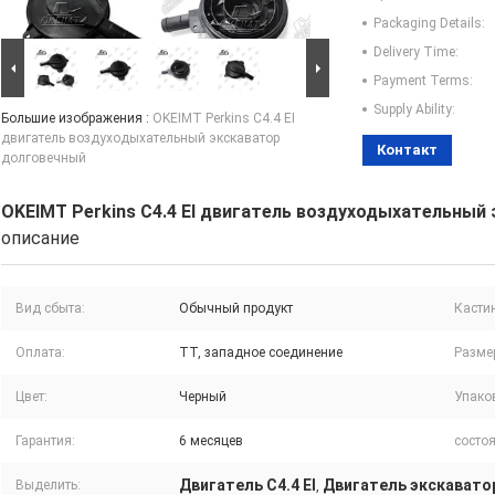
Packaging Details:
Delivery Time:
Payment Terms:
Supply Ability:
Большие изображения :
OKEIMT Perkins C4.4 EI
двигатель воздуходыхательный экскаватор
Контакт
долговечный
OKEIMT Perkins C4.4 EI двигатель воздуходыхательный
описание
Вид сбыта:
Обычный продукт
Кастин
Оплата:
TT, западное соединение
Разме
Цвет:
Черный
Упако
Гарантия:
6 месяцев
состоя
Двигатель C4.4 EI
Двигатель экскавато
Выделить:
,