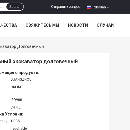
Отправить запрос
Search
|
Russian
АЧЕСТВА
СВЯЖИТЕСЬ МЫ
НОВОСТИ
СЛУЧАИ
кскаватор Долговечный
льный экскаватор долговечный
мация о продукте:
GUANGZHOU
OKEIMT
ISQ9001
C4.4 EI
ка Условия:
tity:
1 PCS
negotiable