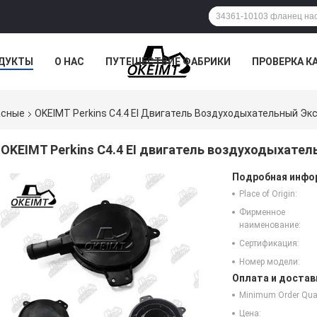
ДУКТЫ
О НАС
ПУТЕШЕСТВИЕ ФАБРИКИ
ПРОВЕРКА К
асные
OKEIMT Perkins C4.4 EI Двигатель Воздуходыхательный Э
OKEIMT Perkins C4.4 EI двигатель воздуходыхате
Подробная инфор
Place of Origin:
Фирменное
наименование:
Сертификация:
Номер модели:
Оплата и достав
Minimum Order Quan
Цена: