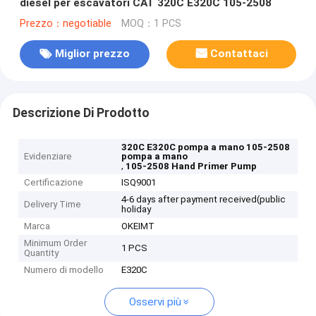
diesel per escavatori CAT 320C E320C 105-2508
Prezzo：negotiable
MOQ：1 PCS
Miglior prezzo
Contattaci
Descrizione Di Prodotto
320C E320C pompa a mano 105-2508
Evidenziare
pompa a mano
,
105-2508 Hand Primer Pump
Certificazione
ISQ9001
4-6 days after payment received(public
Delivery Time
holiday
Marca
OKEIMT
Minimum Order
1 PCS
Quantity
Numero di modello
E320C
Osservi più