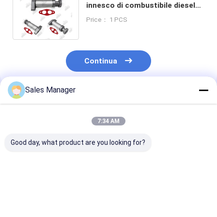
innesco di combustibile diesel
per escavatori CAT 320C E320C
Price： 1 PCS
105-2508
Continua
Sales Manager
Prodotti Raccomandati
7:34 AM
Good day, what product are you looking for?
PC200-8 6754-71-
E330D Macchine per
E307D Pompa 
7200 Macchine per
pompe manuali per
mano senza p
pompe a mano per
motori di escavatori
per pezzi di r