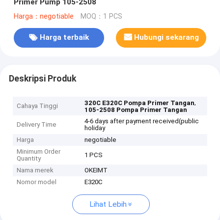
Primer Pump 105-2508
Harga：negotiable
MOQ：1 PCS
Harga terbaik
Hubungi sekarang
Deskripsi Produk
,
320C E320C Pompa Primer Tangan
Cahaya Tinggi
105-2508 Pompa Primer Tangan
4-6 days after payment received(public
Delivery Time
holiday
Harga
negotiable
Minimum Order
1 PCS
Quantity
Nama merek
OKEIMT
Nomor model
E320C
Lihat Lebih