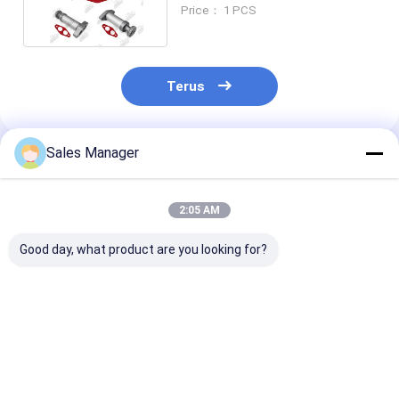
Primer Pump 105-2508
Price： 1 PCS
Terus
Sales Manager
Rekomendasi Produk
2:05 AM
Good day, what product are you looking for?
PC200-8 6754-71-
E330D Mesin Pompa
E307D Pompa
7200 Mesin Pompa
Tangan Untuk Mesin
Tangan Tanpa
Tangan Untuk
Excavator Cate
Pompa Untuk 
Bagian Cadang
Cadang Mesin
Mesin Excavator
Excavator Cat
Harga terbaik
Harga terbaik
Harga terb