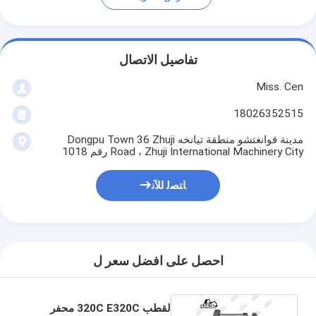
تفاصيل الاتصال
Miss. Cen
18026352515
مدينة قوانغتشو منطقة تيانخه Dongpu Town 36 Zhuji
Road ، Zhuji International Machinery City رقم 1018
ﺎﺘﺼﻟ ﺍﻶﻧ
احصل على افضل سعر ل
لقطب 320C E320C محفر