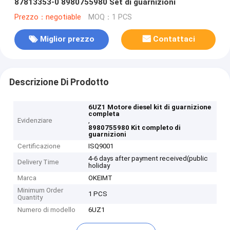
87813353-0 8980755980 Set di guarnizioni
Prezzo：negotiable
MOQ：1 PCS
Miglior prezzo
Contattaci
Descrizione Di Prodotto
6UZ1 Motore diesel kit di guarnizione
completa
Evidenziare
,
8980755980 Kit completo di
guarnizioni
Certificazione
ISQ9001
4-6 days after payment received(public
Delivery Time
holiday
Marca
OKEIMT
Minimum Order
1 PCS
Quantity
Numero di modello
6UZ1