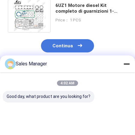
6UZ1 Motore diesel Kit
completo di guarnizioni 1-
87813353-0 8980755980 Set di
Price： 1 PCS
guarnizioni
Continua
Sales Manager
Prodotti Raccomandati
4:02 AM
Good day, what product are you looking for?
Kit di riparazione
Kit di riparazione
D8K 02937871 