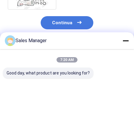
Continua
Sales Manager
Prodotti Raccomandati
7:20 AM
Good day, what product are you looking for?
Kit di riparazione
Kit di riparazione
F3L1011 Kit di
della guarnizione
504190835 per parti
guarnizione
DB58 - 5 Guarnizione
di ricambio per
completa per 
completa con
motori di trattori
Deutz F3L101
guarnizione di testa
F5C
Spart parte 1
Miglior prezzo
Miglior prezzo
Miglior pr
per motore di