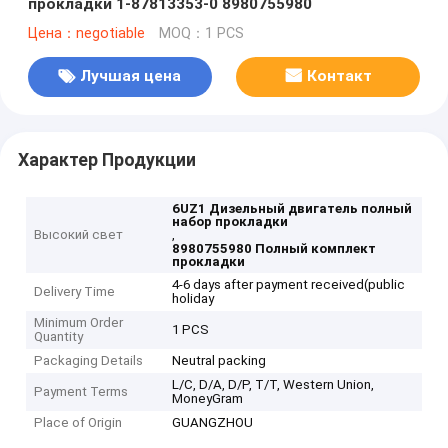
прокладки 1-87813353-0 8980755980
Цена：negotiable
MOQ：1 PCS
Лучшая цена
Контакт
Характер Продукции
6UZ1 Дизельный двигатель полный
набор прокладки
Высокий свет
,
8980755980 Полный комплект
прокладки
4-6 days after payment received(public
Delivery Time
holiday
Minimum Order
1 PCS
Quantity
Packaging Details
Neutral packing
L/C, D/A, D/P, T/T, Western Union,
Payment Terms
MoneyGram
Place of Origin
GUANGZHOU