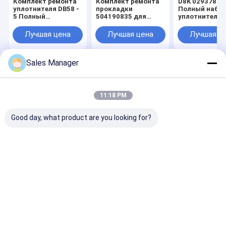
Комплект ремонта
Комплект ремонта
D8K 02937871
уплотнителя DB58 -
прокладки
Полный набо
5 Полный
504190835 для
уплотнителей
уплотнитель с
запасных частей
головным
двигателей
Лучшая цена
Лучшая цена
Лучшая ц
уплотнителем для
тракторов F5C
двигателя машин
Sales Manager
Главная
Карта
контактные
Desktop
страница
сайта
данные
Site
Карта сайта
Privacy Policy
11:18 PM
Качество
Крышка маслянного охладителя
Китайская
фабрика.Copyright © 2025 Guangzhou Paqiben Machinery. All
Good day, what product are you looking for?
Rights Reserved.
Дом
Продукты
О нас