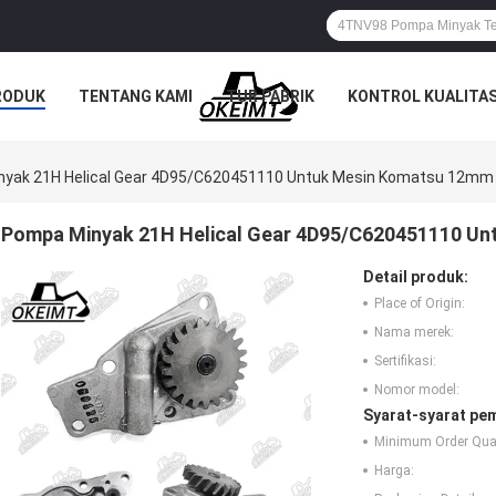
RODUK
TENTANG KAMI
TUR PABRIK
KONTROL KUALITA
yak 21H Helical Gear 4D95/C620451110 Untuk Mesin Komatsu 12mm
Pompa Minyak 21H Helical Gear 4D95/C620451110 U
Detail produk:
Place of Origin:
Nama merek:
Sertifikasi:
Nomor model:
Syarat-syarat pe
Minimum Order Quan
Harga: