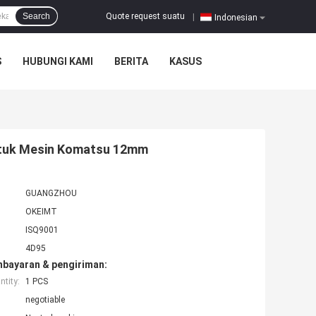
Quote request suatu
Search
|
Indonesian
S
HUBUNGI KAMI
BERITA
KASUS
ntuk Mesin Komatsu 12mm
GUANGZHOU
OKEIMT
ISQ9001
4D95
mbayaran & pengiriman:
tity:
1 PCS
negotiable