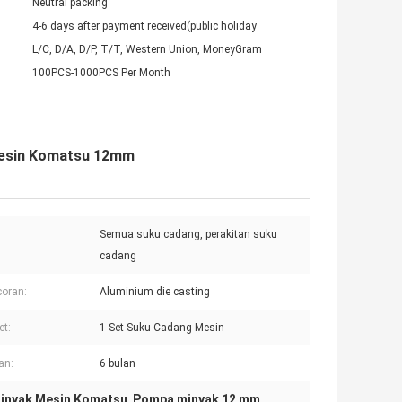
Neutral packing
4-6 days after payment received(public holiday
L/C, D/A, D/P, T/T, Western Union, MoneyGram
100PCS-1000PCS Per Month
Mesin Komatsu 12mm
Semua suku cadang, perakitan suku
cadang
oran:
Aluminium die casting
et:
1 Set Suku Cadang Mesin
an:
6 bulan
inyak Mesin Komatsu
Pompa minyak 12 mm
,