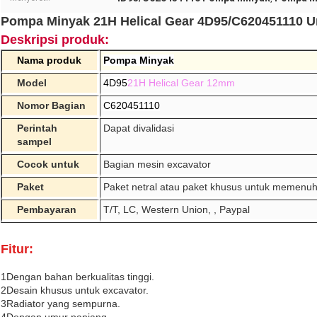
Pompa Minyak 21H Helical Gear 4D95/C620451110 
Deskripsi produk:
Nama produk
Pompa Minyak
Model
4D95
21H Helical Gear 12mm
Nomor Bagian
C620451110
Perintah
Dapat divalidasi
sampel
Cocok untuk
Bagian mesin excavator
Paket
Paket netral atau paket khusus untuk memenu
Pembayaran
T/T, LC, Western Union, , Paypal
Fitur:
1Dengan bahan berkualitas tinggi.
2Desain khusus untuk excavator.
3Radiator yang sempurna.