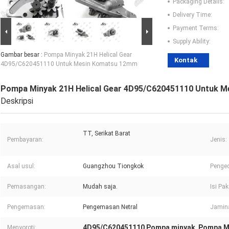
Packaging Details:
Delivery Time:
Payment Terms:
Supply Ability:
Gambar besar :
Pompa Minyak 21H Helical Gear
Kontak
4D95/C620451110 Untuk Mesin Komatsu 12mm
Pompa Minyak 21H Helical Gear 4D95/C620451110 Untuk 
Deskripsi
TT, Serikat Barat
Pembayaran:
Jenis:
Asal usul:
Guangzhou Tiongkok
Pengec
Pemasangan:
Mudah saja.
Isi Pak
Pengemasan:
Pengemasan Netral
Jamin
4D95/C620451110 Pompa minyak
Pompa M
Menyoroti:
,