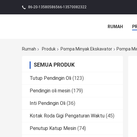
86-20-13580586566-13570082322
RUMAH
P
Rumah
Produk
Pompa Minyak Ekskavator
Pompa Min
SEMUA PRODUK
Tutup Pendingin Oli
(123)
Pendingin oli mesin
(179)
Inti Pendingin Oli
(36)
Kotak Roda Gigi Pengaturan Waktu
(45)
Penutup Katup Mesin
(74)