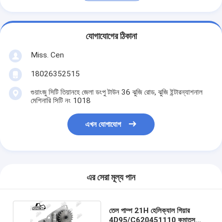
যোগাযোগের ঠিকানা
Miss. Cen
18026352515
গুয়াংজু সিটি তিয়ানহে জেলা ডংপু টাউন 36 ঝুজি রোড, ঝুজি ইন্টারন্যাশনাল
মেশিনারি সিটি নং 1018
এখন যোগাযোগ
এর সেরা মূল্য পান
তেল পাম্প 21H হেলিক্যাল গিয়ার
4D95/C620451110 কমাতসু