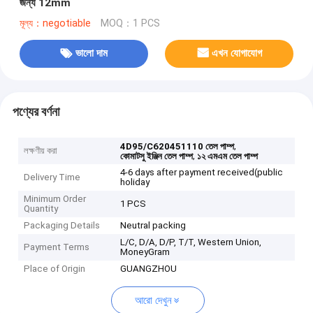
জন্য 12mm
মূল্য：negotiable
MOQ：1 PCS
ভালো দাম
এখন যোগাযোগ
পণ্যের বর্ণনা
,
4D95/C620451110 তেল পাম্প
লক্ষণীয় করা
,
কোমাটসু ইঞ্জিন তেল পাম্প
১২ এমএম তেল পাম্প
4-6 days after payment received(public
Delivery Time
holiday
Minimum Order
1 PCS
Quantity
Packaging Details
Neutral packing
L/C, D/A, D/P, T/T, Western Union,
Payment Terms
MoneyGram
Place of Origin
GUANGZHOU
আরো দেখুন