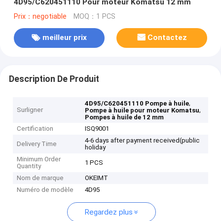
4D95/C620451110 Pour moteur Komatsu 12 mm
Prix：negotiable
MOQ：1 PCS
meilleur prix
Contactez
Description De Produit
,
4D95/C620451110 Pompe à huile
Surligner
,
Pompe à huile pour moteur Komatsu
Pompes à huile de 12 mm
Certification
ISQ9001
4-6 days after payment received(public
Delivery Time
holiday
Minimum Order
1 PCS
Quantity
Nom de marque
OKEIMT
Numéro de modèle
4D95
Regardez plus