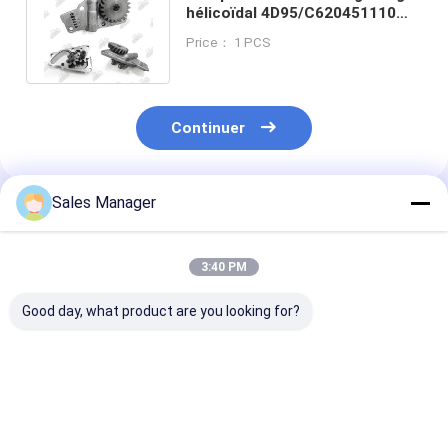
hélicoïdal 4D95/C620451110
Pour moteur Komatsu 12 mm
Price： 1 PCS
Continuer
Sales Manager
Produits Recommandés
3:40 PM
Good day, what product are you looking for?
Pompes à huile en
Pompe à huile en
Pompes à huile
aluminium 2L 11382
aluminium 5L 11311
aluminium Dies
- 54010 pour pièces
- 54052 Pour pièces
OEM 11311 - 