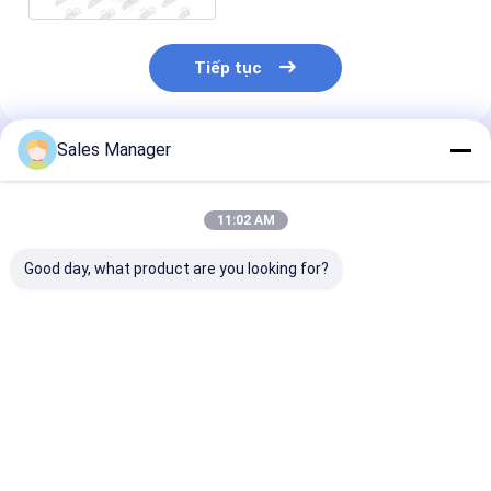
Tiếp tục
Sales Manager
Sản Phẩm Khuyến Cáo
11:02 AM
Good day, what product are you looking for?
KOBECO 2403
4JG2 8 - 97018 - 664
4JG1 Thermos
Thermostat trung
- 0 Nhiệt điều hòa
Nắp ghế dưới 
tâm nắp nhà cho
Nắp ghế dưới cho
các bộ phận p
máy đào động cơ
động cơ
tùng máy đào
cơ
Giá tốt nhất
Giá tốt nhất
Giá tốt n