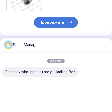
двигателя
Продолжать
Порекомендованные Продукты
Sales Manager
2:58 PM
Good day, what product are you looking for?
KOBECO 2403
4JG2 8 - 97018 - 664
4JG1 Термос
Термостат Средний
- 0 Термостат
Нижняя кры
корпус для
Нижняя крышка
сиденья для
экскаватора
сиденья для
запасных час
двигателя
двигателя
экскаваторо
Лучшая цена
Лучшая цена
Лучшая ц