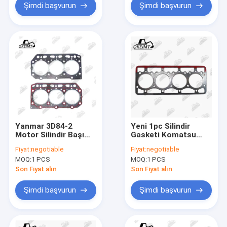
Şimdi başvurun
Şimdi başvurun
Yanmar 3D84-2
Yeni 1pc Silindir
Motor Silindir Başı
Gasketi Komatsu
Gasketi için
4D94E 4D94 Motor
Fiyat:
negotiable
Fiyat:
negotiable
YM129157-01333
Kazıcısı Yükleyici için
MOQ:
1 PCS
MOQ:
1 PCS
Uygun
Son Fiyat alın
Son Fiyat alın
Şimdi başvurun
Şimdi başvurun