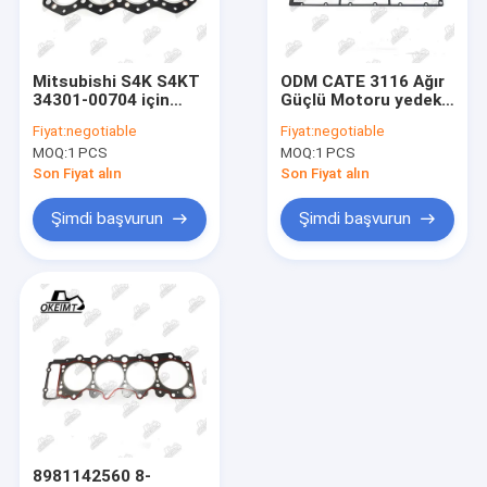
Fabrika turu
Kalite kontrol
Mitsubishi S4K S4KT
ODM CATE 3116 Ağır
34301-00704 için
Güçlü Motoru yedek
Bize Ulaşın
Demir Silindir Başı
parçası için Silindir
Fiyat:
negotiable
Fiyat:
negotiable
Gasketi
Başı Gasketi
MOQ:
1 PCS
MOQ:
1 PCS
Haberler
Son Fiyat alın
Son Fiyat alın
Vakalar
Şimdi başvurun
Şimdi başvurun
Yağ Soğutucu Kapağı
Motor Yağı Soğutucusu
Yağ Soğutucu Çekirdeği
Zamanlama Dişli Kutusu
8981142560 8-