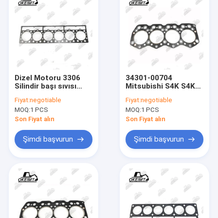
Dizel Motoru 3306
34301-00704
Silindir başı sıvısı
Mitsubishi S4K S4KT
Asbest CATE için
için Silindir Başı
Fiyat:
negotiable
Fiyat:
negotiable
3306
Gasketi
MOQ:
1 PCS
MOQ:
1 PCS
Son Fiyat alın
Son Fiyat alın
Şimdi başvurun
Şimdi başvurun
Ev
Ürün:% s
Hakkımızda