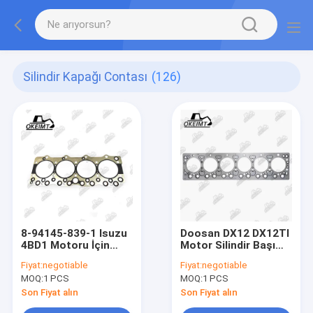
Silindir Kapağı Contası
(126)
8-94145-839-1 Isuzu
Doosan DX12 DX12TI
4BD1 Motoru İçin
Motor Silindir Başı
Silindir Başı Gasketi
Gasketi Çekmeci
Fiyat:
negotiable
Fiyat:
negotiable
Kamyon otobüs
MOQ:
1 PCS
MOQ:
1 PCS
parçaları için
40060300133A
Son Fiyat alın
Son Fiyat alın