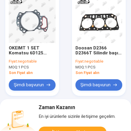
OKEIMT 1 SET
Doosan D2366
Komatsu 6D125
D2366T Silindir başı
Motoru yedek
beslemesi için
Fiyat:
negotiable
Fiyat:
negotiable
parçaları için baş
65.03901-0051
MOQ:
1 PCS
MOQ:
1 PCS
gazeti 6150-17-1813
Asbest
Son Fiyat alın
Son Fiyat alın
Şimdi başvurun
Şimdi başvurun
Zaman Kazanın
En iyi ürünlerle sizinle iletişime geçelim.