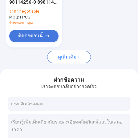
98114256-0 898114-
ฝาครอบวาล์วเครื่องยนต์
2560 ซิลินเดอร์เฮดแก๊ส
ราคา:
negotiable
เกตสําหรับเครื่องยนต์
MOQ:
หัวกรองน้ำมัน
1 PCS
Isuzu 4HK1
รับราคาล่าสุด
หัวกรองน้ำมันเชื้อเพลิง
ติดต่อตอนนี้
ปั้มน้ำมันรถขุด
ดูเพิ่มเติม
เทอร์โมสตัทเครื่องยนต์
ฝาครอบตัวเรือนเทอร์โมสตัท
ฝากข้อความ
อะไหล่เครื่องยนต์
เราจะตอบกลับอย่างรวดเร็ว
ชุดเครื่องยนต์
ปะเก็นฝาสูบ
ปรางน้ํามันเครื่องยนต์