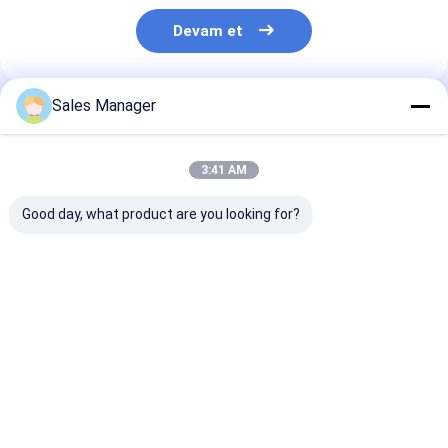
Devam et
Sales Manager
Önerilen Ürünler
3:41 AM
Good day, what product are you looking for?
6BD1 Dizel Motor
9-11281802-1 ISUZU
Alüminyum EC
Yağı Soğutucusu
6BD1 SH200 EX200
21433744 Vol -
Kapak 5-11281008-0
Motoru için Yağ
Motoru için Y
5112810080
Soğutucu Kapak
Soğutucu Kap
511281-0080
En iyi fiyat
En iyi fiyat
En iyi fiy