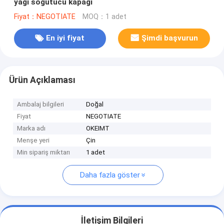
yağı soğutucu kapağı
Fiyat：NEGOTIATE
MOQ：1 adet
En iyi fiyat
Şimdi başvurun
Ürün Açıklaması
Ambalaj bilgileri
Doğal
Fiyat
NEGOTIATE
Marka adı
OKEIMT
Menşe yeri
Çin
Min sipariş miktarı
1 adet
Daha fazla göster
İletişim Bilgileri