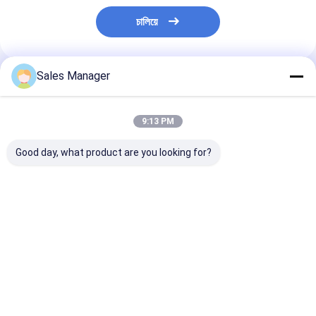
চালিয়ে
Sales Manager
แนะนำผลิตภัณฑ์
9:13 PM
Good day, what product are you looking for?
4133L066 การประกอบ
4133L058 82 องศา เท
อลูมิเนียม E323
เทอร์โมสเตต เห
อร์โมสแตต อะไหล่สําห
E336D2-76 อง
มาะสําหรับเครื่องยนต์
รับเครื่อง CATE
T413847 เทอร์
Perkins 1104D-E44T
สแตตสําหรับเครื
C71
ราคาดีที่สุด
ราคาดีที่สุด
ราคาดีที่ส