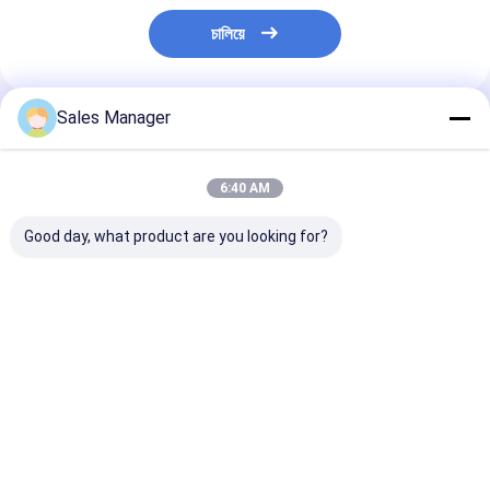
চালিয়ে
Sales Manager
แนะนำผลิตภัณฑ์
6:40 AM
Good day, what product are you looking for?
PC200-8 6754-71-
E330D เครื่องปั๊มมือ
E307D ปั๊มมือโด
7200 เครื่องมือปั๊มสําห
สําหรับเครื่องขุดหิน
ต้องปั๊ม สําหรับเค
รับเครื่องขุด
แคท
ราคาดีที่สุด
ราคาดีที่สุด
ราคาดีที่ส