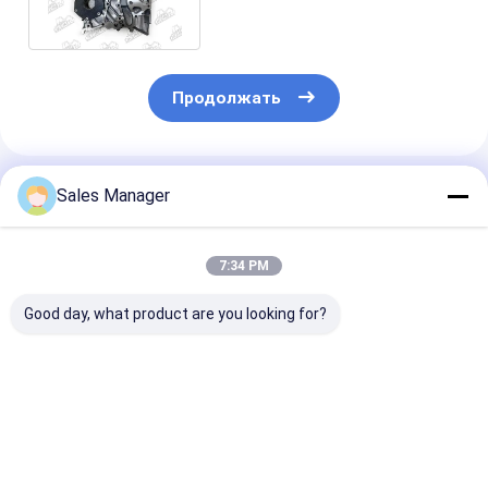
Toyota
Продолжать
Порекомендованные Продукты
Sales Manager
7:34 PM
Good day, what product are you looking for?
Алюминиевый 2L
Алюминиевый 5L
Аксессуары
11382 - 54010
11311 - 54052
51.05100 - 61
Масляный насос
Масляный насос
Масляный на
для запасных
для запасных
для экскават
частей двигателей
частей двигателей
D2848
Лучшая цена
Лучшая цена
Лучшая ц