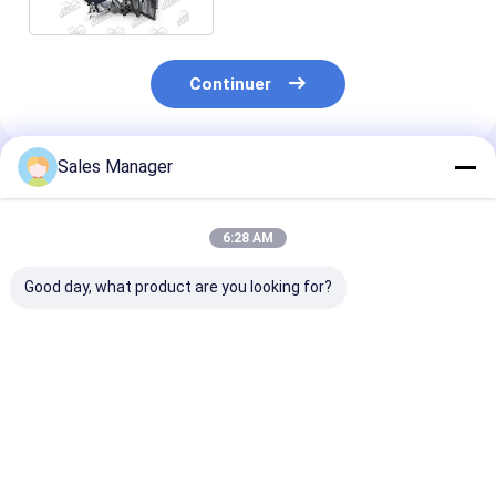
Continuer
Sales Manager
Produits Recommandés
6:28 AM
Good day, what product are you looking for?
Pompes à huile en
Pompe à huile en
Pompes à huil
aluminium 2L 11382
aluminium 5L 11311
moteur de pell
- 54010 pour pièces
- 54052 Pour pièces
D2848
détachées de
détachées de moteur
moteurs Toyota
Toyota
Meilleur prix
Meilleur prix
Meilleur p