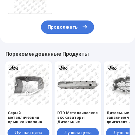
Продолжать
Порекомендованные Продукты
Серый
D7D Металлические
Дизельные
металлический
экскаваторы
запасные час
крышка клапана
Дизельные
двигателя к
для монтажа
двигатели Машины
клапана кам
двигателя
Двигатели Крышка
6D140 для
Лучшая цена
Лучшая цена
Лучшая ц