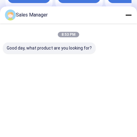
экскаватора
клапана Для VOLVO
экскаватора
PERKINS
Sales Manager
Главная
Карта
контактные
Desktop
страница
сайта
данные
Site
Карта сайта
Privacy Policy
8:53 PM
Качество
Крышка маслянного охладителя
Китайская
фабрика.Copyright © 2025 Guangzhou Paqiben Machinery. All
Good day, what product are you looking for?
Rights Reserved.
Дом
Продукты
О нас