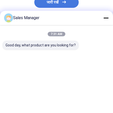
जारी रखें
Sales Manager
अनुशंसित उत्पाद
7:31 AM
Good day, what product are you looking for?
ग्रे धातु वाल्व कक्ष कवर के
डी7डी धातु उत्खनन डीजल
डीजल स्पेयर पार्ट्स इ
लिए PERKINS उत्खनन
मोटर मशीनरी इंजन वाल्व कवर
कैमरा कवर 6D14
इंजन विधानसभा
के लिए वोल्वो
सबसे अच्छी कीमत
सबसे अच्छी कीमत
सबसे अच्छी 
होम
हमारे बारे में
हमसे संपर्क करें
Desktop Site